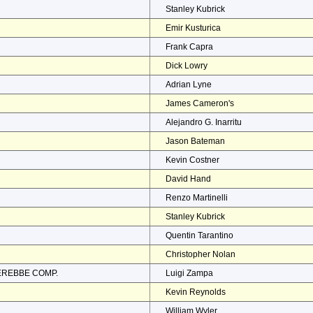
Stanley Kubrick
Emir Kusturica
Frank Capra
Dick Lowry
Adrian Lyne
James Cameron's
Alejandro G. Inarritu
Jason Bateman
Kevin Costner
David Hand
Renzo Martinelli
Stanley Kubrick
Quentin Tarantino
Christopher Nolan
EREBBE COMP.
Luigi Zampa
Kevin Reynolds
William Wyler