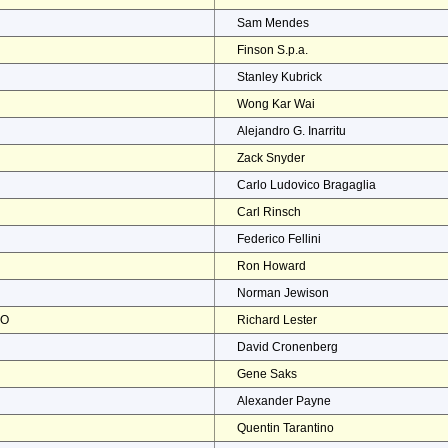
Sam Mendes
Finson S.p.a.
Stanley Kubrick
Wong Kar Wai
Alejandro G. Inarritu
Zack Snyder
Carlo Ludovico Bragaglia
Carl Rinsch
Federico Fellini
Ron Howard
Norman Jewison
NO
Richard Lester
David Cronenberg
Gene Saks
Alexander Payne
Quentin Tarantino