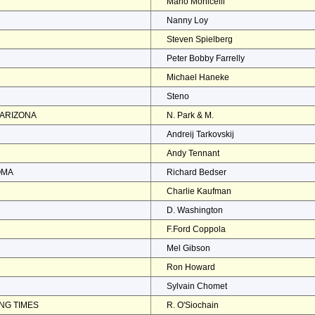
Mario Monicelli
Nanny Loy
Steven Spielberg
Peter Bobby Farrelly
Michael Haneke
Steno
 ARIZONA
N. Park & M.
Andreij Tarkovskij
Andy Tennant
OMA
Richard Bedser
Charlie Kaufman
D. Washington
F.Ford Coppola
Mel Gibson
Ron Howard
Sylvain Chomet
NG TIMES
R. O'Siochain