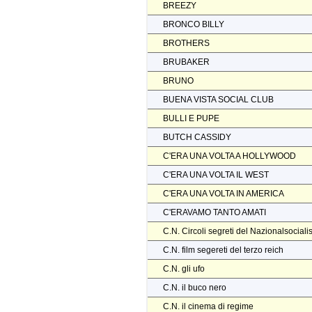
BREEZY
BRONCO BILLY
BROTHERS
BRUBAKER
BRUNO
BUENA VISTA SOCIAL CLUB
BULLI E PUPE
BUTCH CASSIDY
C'ERA UNA VOLTA A HOLLYWOOD
C'ERA UNA VOLTA IL WEST
C'ERA UNA VOLTA IN AMERICA
C'ERAVAMO TANTO AMATI
C.N. Circoli segreti del Nazionalsocial
C.N. film segereti del terzo reich
C.N. gli ufo
C.N. il buco nero
C.N. il cinema di regime