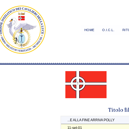
HOME
O.I.C.L.
RITO
Titolo f
...E ALLA FINE ARRIVA POLLY
11-set-01