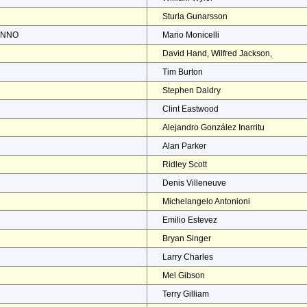
Sturla Gunarsson
ENNO
Mario Monicelli
David Hand, Wilfred Jackson,
Tim Burton
Stephen Daldry
Clint Eastwood
Alejandro González Inarritu
Alan Parker
Ridley Scott
Denis Villeneuve
Michelangelo Antonioni
Emilio Estevez
Bryan Singer
Larry Charles
Mel Gibson
Terry Gilliam