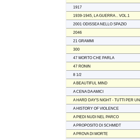
1917
1939-1945, LA GUERRA... VOL.1
2001 ODISSEA NELLO SPAZIO
2046
21 GRAMMI
300
47 MORTO CHE PARLA
47 RONIN
8 1/2
A BEAUTIFUL MIND
A CENA DA AMICI
A HARD DAY'S NIGHT - TUTTI PER U
A HISTORY OF VIOLENCE
A PIEDI NUDI NEL PARCO
A PROPOSITO DI SCHMIDT
A PROVA DI MORTE