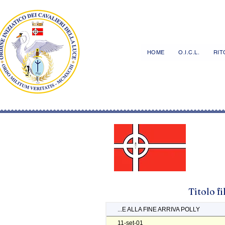
HOME
O.I.C.L.
RITO
Titolo f
...E ALLA FINE ARRIVA POLLY
11-set-01