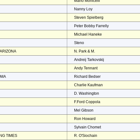
Mario Monicelli
Nanny Loy
Steven Spielberg
Peter Bobby Farrelly
Michael Haneke
Steno
 ARIZONA
N. Park & M.
Andreij Tarkovskij
Andy Tennant
OMA
Richard Bedser
Charlie Kaufman
D. Washington
F.Ford Coppola
Mel Gibson
Ron Howard
Sylvain Chomet
NG TIMES
R. O'Siochain