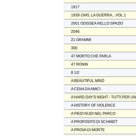
1917
1939-1945, LA GUERRA... VOL.1
2001 ODISSEA NELLO SPAZIO
2046
21 GRAMMI
300
47 MORTO CHE PARLA
47 RONIN
8 1/2
A BEAUTIFUL MIND
A CENA DA AMICI
A HARD DAY'S NIGHT - TUTTI PER U
A HISTORY OF VIOLENCE
A PIEDI NUDI NEL PARCO
A PROPOSITO DI SCHMIDT
A PROVA DI MORTE