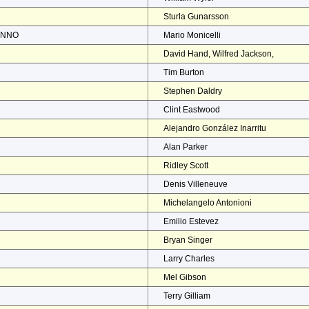
Sturla Gunarsson
ENNO
Mario Monicelli
David Hand, Wilfred Jackson,
Tim Burton
Stephen Daldry
Clint Eastwood
Alejandro González Inarritu
Alan Parker
Ridley Scott
Denis Villeneuve
Michelangelo Antonioni
Emilio Estevez
Bryan Singer
Larry Charles
Mel Gibson
Terry Gilliam