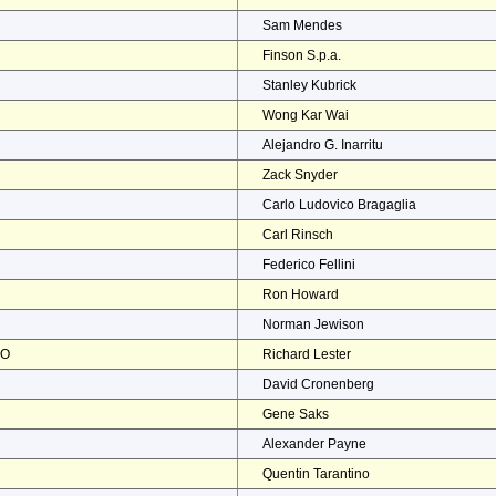
Sam Mendes
Finson S.p.a.
Stanley Kubrick
Wong Kar Wai
Alejandro G. Inarritu
Zack Snyder
Carlo Ludovico Bragaglia
Carl Rinsch
Federico Fellini
Ron Howard
Norman Jewison
NO
Richard Lester
David Cronenberg
Gene Saks
Alexander Payne
Quentin Tarantino