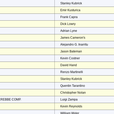
Stanley Kubrick
Emir Kusturica
Frank Capra
Dick Lowry
Adrian Lyne
James Cameron's
Alejandro G. Inarritu
Jason Bateman
Kevin Costner
David Hand
Renzo Martinelli
Stanley Kubrick
Quentin Tarantino
Christopher Nolan
EREBBE COMP.
Luigi Zampa
Kevin Reynolds
William Wyler