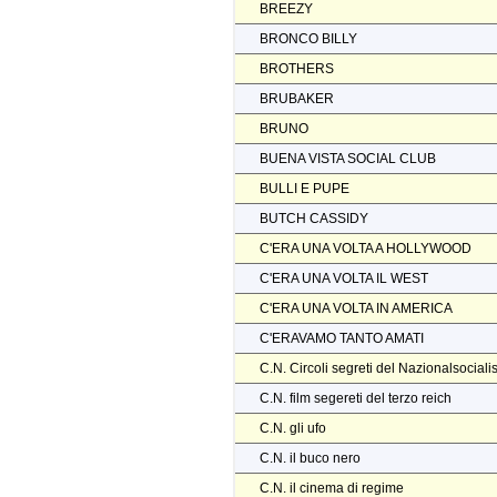
BREEZY
BRONCO BILLY
BROTHERS
BRUBAKER
BRUNO
BUENA VISTA SOCIAL CLUB
BULLI E PUPE
BUTCH CASSIDY
C'ERA UNA VOLTA A HOLLYWOOD
C'ERA UNA VOLTA IL WEST
C'ERA UNA VOLTA IN AMERICA
C'ERAVAMO TANTO AMATI
C.N. Circoli segreti del Nazionalsocial
C.N. film segereti del terzo reich
C.N. gli ufo
C.N. il buco nero
C.N. il cinema di regime