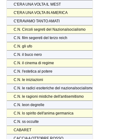
C'ERA UNA VOLTA IL WEST
C'ERA UNA VOLTA IN AMERICA
C'ERAVAMO TANTO AMATI
C.N. Circoli segreti del Nazionalsocialismo
C.N. film segereti del terzo reich
C.N. gli ufo
C.N. il buco nero
C.N. il cinema di regime
C.N. l'estetica al potere
C.N. le iniziazioni
C.N. le radici esoteriche del nazionalsocialismo
C.N. le ragioni mistiche dell'antisemitismo
C.N. leon degrelle
C.N. lo spirito dell'anima germanica
C.N. ss occulte
CABARET
CACCIA A OTTOBRE ROSSO