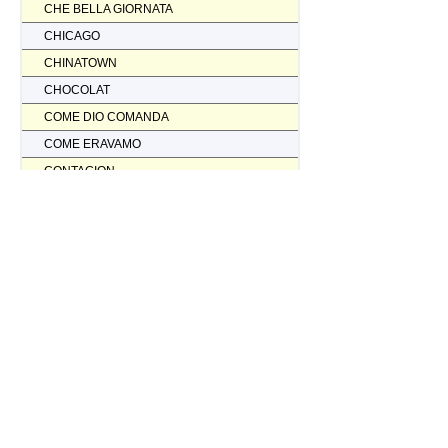
CHE BELLA GIORNATA
CHICAGO
CHINATOWN
CHOCOLAT
COME DIO COMANDA
COME ERAVAMO
CONTAGION
CORAGGIO... FATTI AMMAZZARE
CORDA TESA
CORIOLANUS
CORPORATION
CORVO ROSSO NON AVRAI IL MIO SCALPO
COSI' PARLO' BELLAVISTA
CRASH
CREED II
CREED NATO PER COMBATTERE
CRISTOFORO COLOMBO NON HA SCOPERTO L'AMERICA