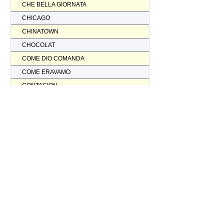
CHE BELLA GIORNATA
CHICAGO
CHINATOWN
CHOCOLAT
COME DIO COMANDA
COME ERAVAMO
CONTAGION
CORAGGIO... FATTI AMMAZZARE
CORDA TESA
CORIOLANUS
CORPORATION
CORVO ROSSO NON AVRAI IL MIO SCALPO
COSI' PARLO' BELLAVISTA
CRASH
CREED II
CREED NATO PER COMBATTERE
CRISTOFORO COLOMBO NON HA SCOPERTO L'AMERICA