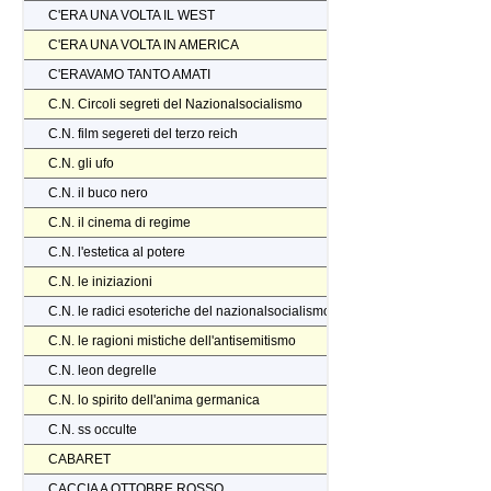
C'ERA UNA VOLTA IL WEST
C'ERA UNA VOLTA IN AMERICA
C'ERAVAMO TANTO AMATI
C.N. Circoli segreti del Nazionalsocialismo
C.N. film segereti del terzo reich
C.N. gli ufo
C.N. il buco nero
C.N. il cinema di regime
C.N. l'estetica al potere
C.N. le iniziazioni
C.N. le radici esoteriche del nazionalsocialismo
C.N. le ragioni mistiche dell'antisemitismo
C.N. leon degrelle
C.N. lo spirito dell'anima germanica
C.N. ss occulte
CABARET
CACCIA A OTTOBRE ROSSO