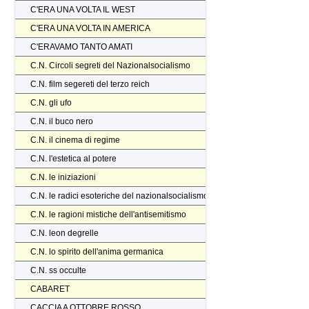
C'ERA UNA VOLTA IL WEST
C'ERA UNA VOLTA IN AMERICA
C'ERAVAMO TANTO AMATI
C.N. Circoli segreti del Nazionalsocialismo
C.N. film segereti del terzo reich
C.N. gli ufo
C.N. il buco nero
C.N. il cinema di regime
C.N. l'estetica al potere
C.N. le iniziazioni
C.N. le radici esoteriche del nazionalsocialismo
C.N. le ragioni mistiche dell'antisemitismo
C.N. leon degrelle
C.N. lo spirito dell'anima germanica
C.N. ss occulte
CABARET
CACCIA A OTTOBRE ROSSO