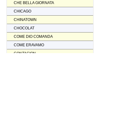
CHE BELLA GIORNATA
CHICAGO
CHINATOWN
CHOCOLAT
COME DIO COMANDA
COME ERAVAMO
CONTAGION
CORAGGIO... FATTI AMMAZZARE
CORDA TESA
CORIOLANUS
CORPORATION
CORVO ROSSO NON AVRAI IL MIO SCALPO
COSI' PARLO' BELLAVISTA
CRASH
CREED II
CREED NATO PER COMBATTERE
CRISTOFORO COLOMBO NON HA SCOPERTO L'AMERICA