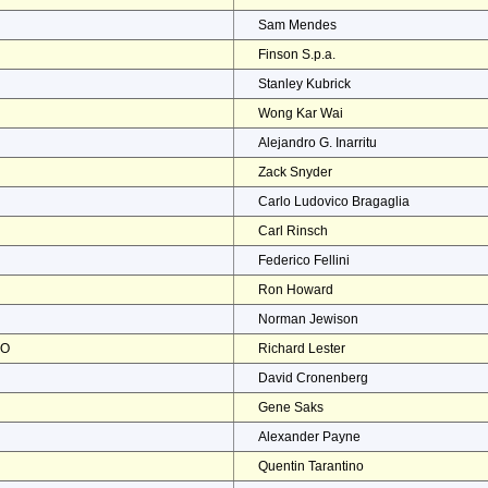
Sam Mendes
Finson S.p.a.
Stanley Kubrick
Wong Kar Wai
Alejandro G. Inarritu
Zack Snyder
Carlo Ludovico Bragaglia
Carl Rinsch
Federico Fellini
Ron Howard
Norman Jewison
NO
Richard Lester
David Cronenberg
Gene Saks
Alexander Payne
Quentin Tarantino