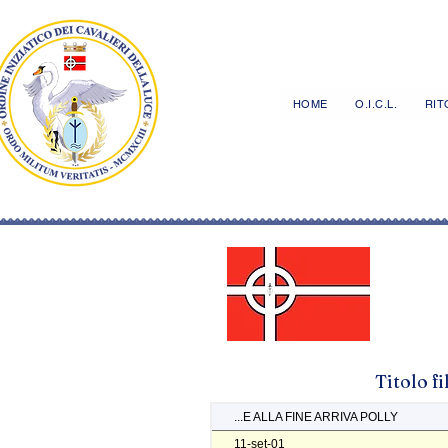
HOME
O.I.C.L.
RITO
Titolo f
...E ALLA FINE ARRIVA POLLY
11-set-01