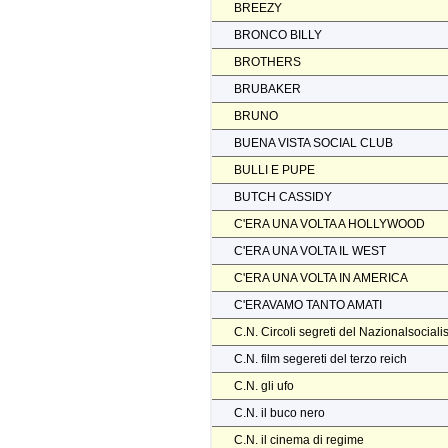
BREEZY
BRONCO BILLY
BROTHERS
BRUBAKER
BRUNO
BUENA VISTA SOCIAL CLUB
BULLI E PUPE
BUTCH CASSIDY
C'ERA UNA VOLTA A HOLLYWOOD
C'ERA UNA VOLTA IL WEST
C'ERA UNA VOLTA IN AMERICA
C'ERAVAMO TANTO AMATI
C.N. Circoli segreti del Nazionalsocial
C.N. film segereti del terzo reich
C.N. gli ufo
C.N. il buco nero
C.N. il cinema di regime