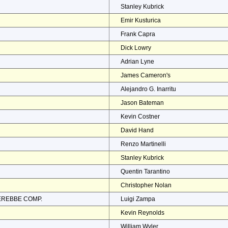
Stanley Kubrick
Emir Kusturica
Frank Capra
Dick Lowry
Adrian Lyne
James Cameron's
Alejandro G. Inarritu
Jason Bateman
Kevin Costner
David Hand
Renzo Martinelli
Stanley Kubrick
Quentin Tarantino
Christopher Nolan
EREBBE COMP.
Luigi Zampa
Kevin Reynolds
William Wyler