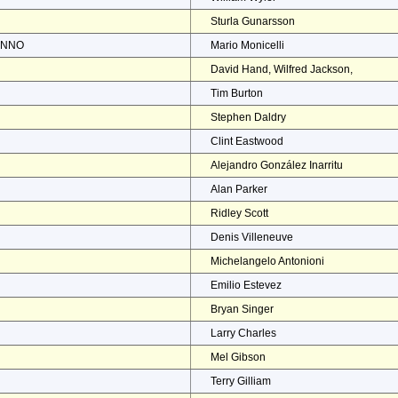
Sturla Gunarsson
ENNO
Mario Monicelli
David Hand, Wilfred Jackson,
Tim Burton
Stephen Daldry
Clint Eastwood
Alejandro González Inarritu
Alan Parker
Ridley Scott
Denis Villeneuve
Michelangelo Antonioni
Emilio Estevez
Bryan Singer
Larry Charles
Mel Gibson
Terry Gilliam