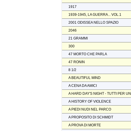
1917
1939-1945, LA GUERRA... VOL.1
2001 ODISSEA NELLO SPAZIO
2046
21 GRAMMI
300
47 MORTO CHE PARLA
47 RONIN
8 1/2
A BEAUTIFUL MIND
A CENA DA AMICI
A HARD DAY'S NIGHT - TUTTI PER U
A HISTORY OF VIOLENCE
A PIEDI NUDI NEL PARCO
A PROPOSITO DI SCHMIDT
A PROVA DI MORTE