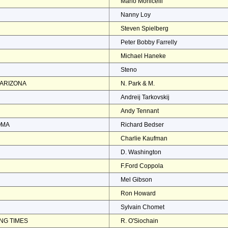
Mario Monicelli
Nanny Loy
Steven Spielberg
Peter Bobby Farrelly
Michael Haneke
Steno
 ARIZONA
N. Park & M.
Andreij Tarkovskij
Andy Tennant
OMA
Richard Bedser
Charlie Kaufman
D. Washington
F.Ford Coppola
Mel Gibson
Ron Howard
Sylvain Chomet
NG TIMES
R. O'Siochain