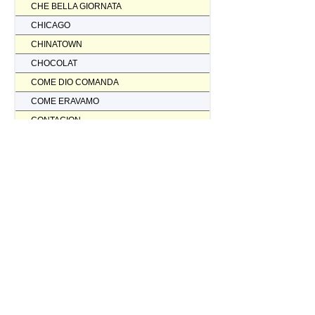
CHE BELLA GIORNATA
CHICAGO
CHINATOWN
CHOCOLAT
COME DIO COMANDA
COME ERAVAMO
CONTAGION
CORAGGIO... FATTI AMMAZZARE
CORDA TESA
CORIOLANUS
CORPORATION
CORVO ROSSO NON AVRAI IL MIO SCALPO
COSI' PARLO' BELLAVISTA
CRASH
CREED II
CREED NATO PER COMBATTERE
CRISTOFORO COLOMBO NON HA SCOPERTO L'AMERICA