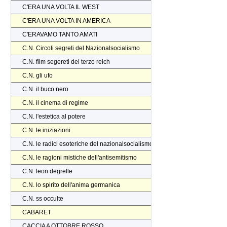
C'ERA UNA VOLTA IL WEST
C'ERA UNA VOLTA IN AMERICA
C'ERAVAMO TANTO AMATI
C.N. Circoli segreti del Nazionalsocialismo
C.N. film segereti del terzo reich
C.N. gli ufo
C.N. il buco nero
C.N. il cinema di regime
C.N. l'estetica al potere
C.N. le iniziazioni
C.N. le radici esoteriche del nazionalsocialismo
C.N. le ragioni mistiche dell'antisemitismo
C.N. leon degrelle
C.N. lo spirito dell'anima germanica
C.N. ss occulte
CABARET
CACCIA A OTTOBRE ROSSO