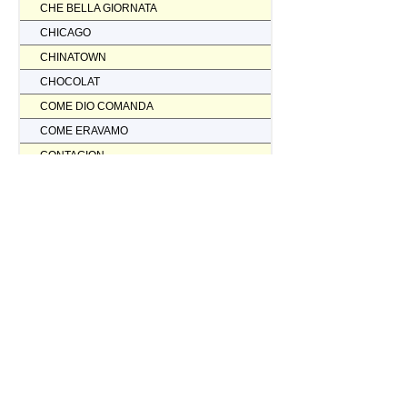
CHE BELLA GIORNATA
CHICAGO
CHINATOWN
CHOCOLAT
COME DIO COMANDA
COME ERAVAMO
CONTAGION
CORAGGIO... FATTI AMMAZZARE
CORDA TESA
CORIOLANUS
CORPORATION
CORVO ROSSO NON AVRAI IL MIO SCALPO
COSI' PARLO' BELLAVISTA
CRASH
CREED II
CREED NATO PER COMBATTERE
CRISTOFORO COLOMBO NON HA SCOPERTO L'AMERICA