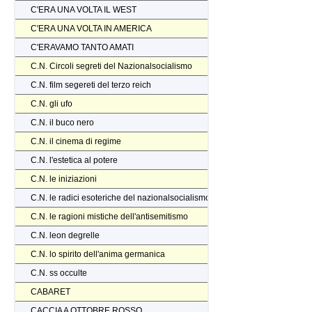
C'ERA UNA VOLTA IL WEST
C'ERA UNA VOLTA IN AMERICA
C'ERAVAMO TANTO AMATI
C.N. Circoli segreti del Nazionalsocialismo
C.N. film segereti del terzo reich
C.N. gli ufo
C.N. il buco nero
C.N. il cinema di regime
C.N. l'estetica al potere
C.N. le iniziazioni
C.N. le radici esoteriche del nazionalsocialismo
C.N. le ragioni mistiche dell'antisemitismo
C.N. leon degrelle
C.N. lo spirito dell'anima germanica
C.N. ss occulte
CABARET
CACCIA A OTTOBRE ROSSO