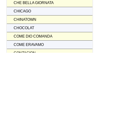
CHE BELLA GIORNATA
CHICAGO
CHINATOWN
CHOCOLAT
COME DIO COMANDA
COME ERAVAMO
CONTAGION
CORAGGIO... FATTI AMMAZZARE
CORDA TESA
CORIOLANUS
CORPORATION
CORVO ROSSO NON AVRAI IL MIO SCALPO
COSI' PARLO' BELLAVISTA
CRASH
CREED II
CREED NATO PER COMBATTERE
CRISTOFORO COLOMBO NON HA SCOPERTO L'AMERICA