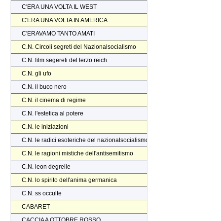
C'ERA UNA VOLTA IL WEST
C'ERA UNA VOLTA IN AMERICA
C'ERAVAMO TANTO AMATI
C.N. Circoli segreti del Nazionalsocialismo
C.N. film segereti del terzo reich
C.N. gli ufo
C.N. il buco nero
C.N. il cinema di regime
C.N. l'estetica al potere
C.N. le iniziazioni
C.N. le radici esoteriche del nazionalsocialismo
C.N. le ragioni mistiche dell'antisemitismo
C.N. leon degrelle
C.N. lo spirito dell'anima germanica
C.N. ss occulte
CABARET
CACCIA A OTTOBRE ROSSO