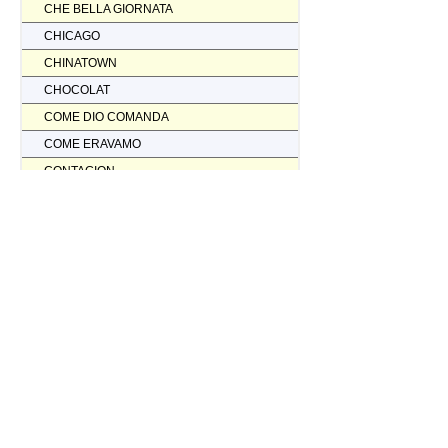
CHE BELLA GIORNATA
CHICAGO
CHINATOWN
CHOCOLAT
COME DIO COMANDA
COME ERAVAMO
CONTAGION
CORAGGIO... FATTI AMMAZZARE
CORDA TESA
CORIOLANUS
CORPORATION
CORVO ROSSO NON AVRAI IL MIO SCALPO
COSI' PARLO' BELLAVISTA
CRASH
CREED II
CREED NATO PER COMBATTERE
CRISTOFORO COLOMBO NON HA SCOPERTO L'AMERICA