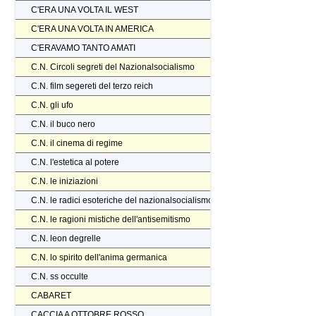
C'ERA UNA VOLTA IL WEST
C'ERA UNA VOLTA IN AMERICA
C'ERAVAMO TANTO AMATI
C.N. Circoli segreti del Nazionalsocialismo
C.N. film segereti del terzo reich
C.N. gli ufo
C.N. il buco nero
C.N. il cinema di regime
C.N. l'estetica al potere
C.N. le iniziazioni
C.N. le radici esoteriche del nazionalsocialismo
C.N. le ragioni mistiche dell'antisemitismo
C.N. leon degrelle
C.N. lo spirito dell'anima germanica
C.N. ss occulte
CABARET
CACCIA A OTTOBRE ROSSO