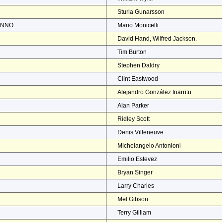
Sturla Gunarsson
ENNO
Mario Monicelli
David Hand, Wilfred Jackson,
Tim Burton
Stephen Daldry
Clint Eastwood
Alejandro González Inarritu
Alan Parker
Ridley Scott
Denis Villeneuve
Michelangelo Antonioni
Emilio Estevez
Bryan Singer
Larry Charles
Mel Gibson
Terry Gilliam