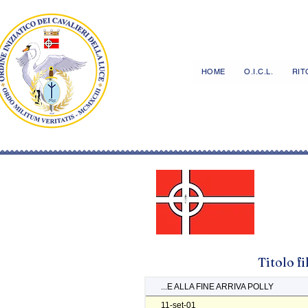
HOME
O.I.C.L.
RITO
Titolo f
...E ALLA FINE ARRIVA POLLY
11-set-01