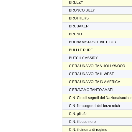
BREEZY
BRONCO BILLY
BROTHERS
BRUBAKER
BRUNO
BUENA VISTA SOCIAL CLUB
BULLI E PUPE
BUTCH CASSIDY
C'ERA UNA VOLTA A HOLLYWOOD
C'ERA UNA VOLTA IL WEST
C'ERA UNA VOLTA IN AMERICA
C'ERAVAMO TANTO AMATI
C.N. Circoli segreti del Nazionalsocial
C.N. film segereti del terzo reich
C.N. gli ufo
C.N. il buco nero
C.N. il cinema di regime