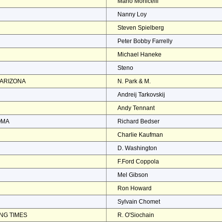
Mario Monicelli
Nanny Loy
Steven Spielberg
Peter Bobby Farrelly
Michael Haneke
Steno
 ARIZONA
N. Park & M.
Andreij Tarkovskij
Andy Tennant
OMA
Richard Bedser
Charlie Kaufman
D. Washington
F.Ford Coppola
Mel Gibson
Ron Howard
Sylvain Chomet
NG TIMES
R. O'Siochain