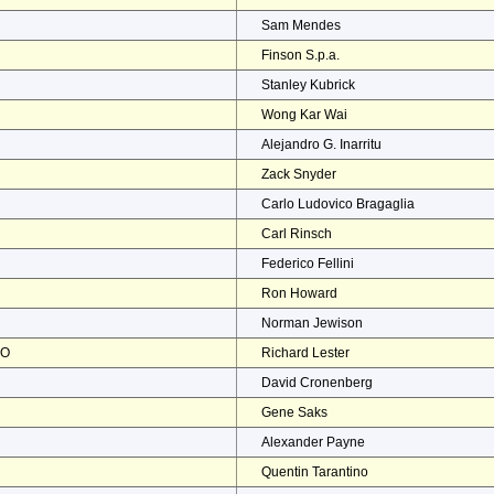
Sam Mendes
Finson S.p.a.
Stanley Kubrick
Wong Kar Wai
Alejandro G. Inarritu
Zack Snyder
Carlo Ludovico Bragaglia
Carl Rinsch
Federico Fellini
Ron Howard
Norman Jewison
NO
Richard Lester
David Cronenberg
Gene Saks
Alexander Payne
Quentin Tarantino