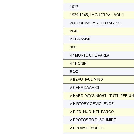
1917
1939-1945, LA GUERRA... VOL.1
2001 ODISSEA NELLO SPAZIO
2046
21 GRAMMI
300
47 MORTO CHE PARLA
47 RONIN
8 1/2
A BEAUTIFUL MIND
A CENA DA AMICI
A HARD DAY'S NIGHT - TUTTI PER U
A HISTORY OF VIOLENCE
A PIEDI NUDI NEL PARCO
A PROPOSITO DI SCHMIDT
A PROVA DI MORTE