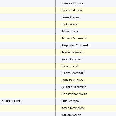
Stanley Kubrick
Emir Kusturica
Frank Capra
Dick Lowry
Adrian Lyne
James Cameron's
Alejandro G. Inarritu
Jason Bateman
Kevin Costner
David Hand
Renzo Martinelli
Stanley Kubrick
Quentin Tarantino
Christopher Nolan
EREBBE COMP.
Luigi Zampa
Kevin Reynolds
William Wyler