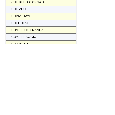
CHE BELLA GIORNATA
CHICAGO
CHINATOWN
CHOCOLAT
COME DIO COMANDA
COME ERAVAMO
CONTAGION
CORAGGIO... FATTI AMMAZZARE
CORDA TESA
CORIOLANUS
CORPORATION
CORVO ROSSO NON AVRAI IL MIO SCALPO
COSI' PARLO' BELLAVISTA
CRASH
CREED II
CREED NATO PER COMBATTERE
CRISTOFORO COLOMBO NON HA SCOPERTO L'AMERICA