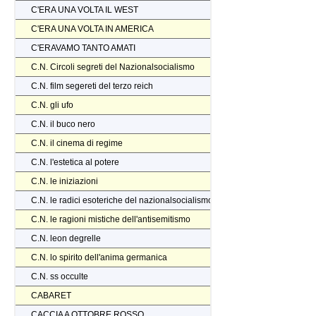
C'ERA UNA VOLTA IL WEST
C'ERA UNA VOLTA IN AMERICA
C'ERAVAMO TANTO AMATI
C.N. Circoli segreti del Nazionalsocialismo
C.N. film segereti del terzo reich
C.N. gli ufo
C.N. il buco nero
C.N. il cinema di regime
C.N. l'estetica al potere
C.N. le iniziazioni
C.N. le radici esoteriche del nazionalsocialismo
C.N. le ragioni mistiche dell'antisemitismo
C.N. leon degrelle
C.N. lo spirito dell'anima germanica
C.N. ss occulte
CABARET
CACCIA A OTTOBRE ROSSO