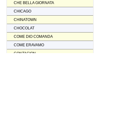
CHE BELLA GIORNATA
CHICAGO
CHINATOWN
CHOCOLAT
COME DIO COMANDA
COME ERAVAMO
CONTAGION
CORAGGIO... FATTI AMMAZZARE
CORDA TESA
CORIOLANUS
CORPORATION
CORVO ROSSO NON AVRAI IL MIO SCALPO
COSI' PARLO' BELLAVISTA
CRASH
CREED II
CREED NATO PER COMBATTERE
CRISTOFORO COLOMBO NON HA SCOPERTO L'AMERICA