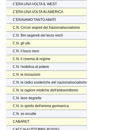
C'ERA UNA VOLTA IL WEST
C'ERA UNA VOLTA IN AMERICA
C'ERAVAMO TANTO AMATI
C.N. Circoli segreti del Nazionalsocialismo
C.N. film segereti del terzo reich
C.N. gli ufo
C.N. il buco nero
C.N. il cinema di regime
C.N. l'estetica al potere
C.N. le iniziazioni
C.N. le radici esoteriche del nazionalsocialismo
C.N. le ragioni mistiche dell'antisemitismo
C.N. leon degrelle
C.N. lo spirito dell'anima germanica
C.N. ss occulte
CABARET
CACCIA A OTTOBRE ROSSO