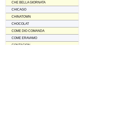
CHE BELLA GIORNATA
CHICAGO
CHINATOWN
CHOCOLAT
COME DIO COMANDA
COME ERAVAMO
CONTAGION
CORAGGIO... FATTI AMMAZZARE
CORDA TESA
CORIOLANUS
CORPORATION
CORVO ROSSO NON AVRAI IL MIO SCALPO
COSI' PARLO' BELLAVISTA
CRASH
CREED II
CREED NATO PER COMBATTERE
CRISTOFORO COLOMBO NON HA SCOPERTO L'AMERICA