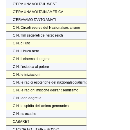
C'ERA UNA VOLTA IL WEST
C'ERA UNA VOLTA IN AMERICA
C'ERAVAMO TANTO AMATI
C.N. Circoli segreti del Nazionalsocialismo
C.N. film segereti del terzo reich
C.N. gli ufo
C.N. il buco nero
C.N. il cinema di regime
C.N. l'estetica al potere
C.N. le iniziazioni
C.N. le radici esoteriche del nazionalsocialismo
C.N. le ragioni mistiche dell'antisemitismo
C.N. leon degrelle
C.N. lo spirito dell'anima germanica
C.N. ss occulte
CABARET
CACCIA A OTTOBRE ROSSO