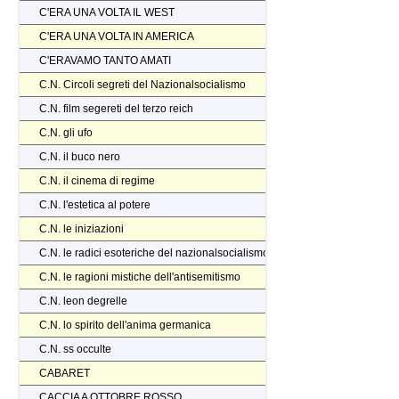
C'ERA UNA VOLTA IL WEST
C'ERA UNA VOLTA IN AMERICA
C'ERAVAMO TANTO AMATI
C.N. Circoli segreti del Nazionalsocialismo
C.N. film segereti del terzo reich
C.N. gli ufo
C.N. il buco nero
C.N. il cinema di regime
C.N. l'estetica al potere
C.N. le iniziazioni
C.N. le radici esoteriche del nazionalsocialismo
C.N. le ragioni mistiche dell'antisemitismo
C.N. leon degrelle
C.N. lo spirito dell'anima germanica
C.N. ss occulte
CABARET
CACCIA A OTTOBRE ROSSO