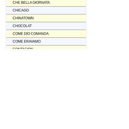
CHE BELLA GIORNATA
CHICAGO
CHINATOWN
CHOCOLAT
COME DIO COMANDA
COME ERAVAMO
CONTAGION
CORAGGIO... FATTI AMMAZZARE
CORDA TESA
CORIOLANUS
CORPORATION
CORVO ROSSO NON AVRAI IL MIO SCALPO
COSI' PARLO' BELLAVISTA
CRASH
CREED II
CREED NATO PER COMBATTERE
CRISTOFORO COLOMBO NON HA SCOPERTO L'AMERICA