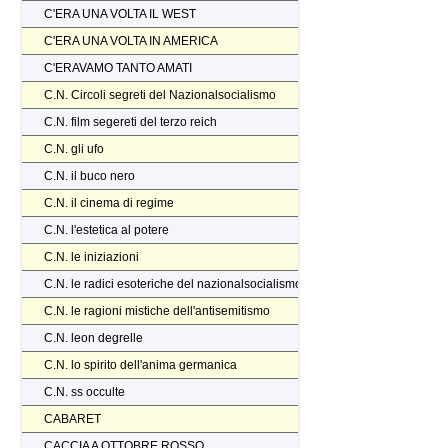
C'ERA UNA VOLTA IL WEST
C'ERA UNA VOLTA IN AMERICA
C'ERAVAMO TANTO AMATI
C.N. Circoli segreti del Nazionalsocialismo
C.N. film segereti del terzo reich
C.N. gli ufo
C.N. il buco nero
C.N. il cinema di regime
C.N. l'estetica al potere
C.N. le iniziazioni
C.N. le radici esoteriche del nazionalsocialismo
C.N. le ragioni mistiche dell'antisemitismo
C.N. leon degrelle
C.N. lo spirito dell'anima germanica
C.N. ss occulte
CABARET
CACCIA A OTTOBRE ROSSO