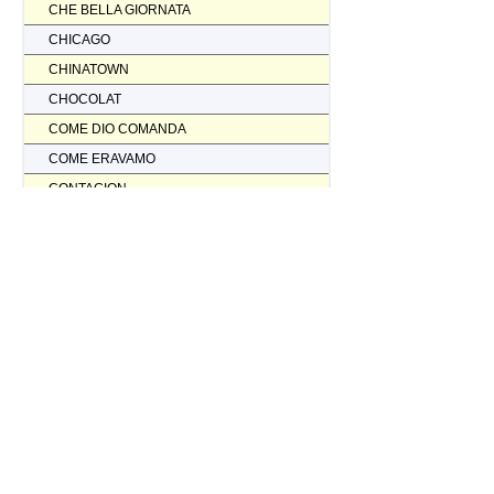
CHE BELLA GIORNATA
CHICAGO
CHINATOWN
CHOCOLAT
COME DIO COMANDA
COME ERAVAMO
CONTAGION
CORAGGIO... FATTI AMMAZZARE
CORDA TESA
CORIOLANUS
CORPORATION
CORVO ROSSO NON AVRAI IL MIO SCALPO
COSI' PARLO' BELLAVISTA
CRASH
CREED II
CREED NATO PER COMBATTERE
CRISTOFORO COLOMBO NON HA SCOPERTO L'AMERICA