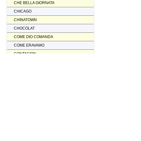
CHE BELLA GIORNATA
CHICAGO
CHINATOWN
CHOCOLAT
COME DIO COMANDA
COME ERAVAMO
CONTAGION
CORAGGIO... FATTI AMMAZZARE
CORDA TESA
CORIOLANUS
CORPORATION
CORVO ROSSO NON AVRAI IL MIO SCALPO
COSI' PARLO' BELLAVISTA
CRASH
CREED II
CREED NATO PER COMBATTERE
CRISTOFORO COLOMBO NON HA SCOPERTO L'AMERICA