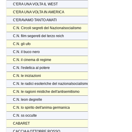
C'ERA UNA VOLTA IL WEST
C'ERA UNA VOLTA IN AMERICA
C'ERAVAMO TANTO AMATI
C.N. Circoli segreti del Nazionalsocialismo
C.N. film segereti del terzo reich
C.N. gli ufo
C.N. il buco nero
C.N. il cinema di regime
C.N. l'estetica al potere
C.N. le iniziazioni
C.N. le radici esoteriche del nazionalsocialismo
C.N. le ragioni mistiche dell'antisemitismo
C.N. leon degrelle
C.N. lo spirito dell'anima germanica
C.N. ss occulte
CABARET
CACCIA A OTTOBRE ROSSO