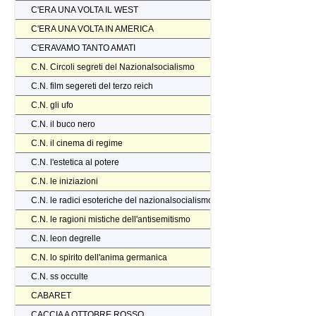
C'ERA UNA VOLTA IL WEST
C'ERA UNA VOLTA IN AMERICA
C'ERAVAMO TANTO AMATI
C.N. Circoli segreti del Nazionalsocialismo
C.N. film segereti del terzo reich
C.N. gli ufo
C.N. il buco nero
C.N. il cinema di regime
C.N. l'estetica al potere
C.N. le iniziazioni
C.N. le radici esoteriche del nazionalsocialismo
C.N. le ragioni mistiche dell'antisemitismo
C.N. leon degrelle
C.N. lo spirito dell'anima germanica
C.N. ss occulte
CABARET
CACCIA A OTTOBRE ROSSO