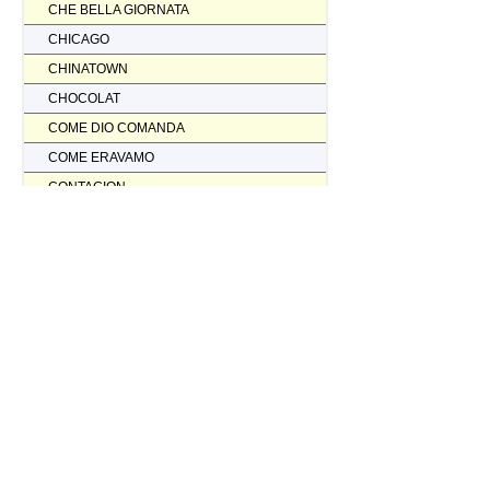
CHE BELLA GIORNATA
CHICAGO
CHINATOWN
CHOCOLAT
COME DIO COMANDA
COME ERAVAMO
CONTAGION
CORAGGIO... FATTI AMMAZZARE
CORDA TESA
CORIOLANUS
CORPORATION
CORVO ROSSO NON AVRAI IL MIO SCALPO
COSI' PARLO' BELLAVISTA
CRASH
CREED II
CREED NATO PER COMBATTERE
CRISTOFORO COLOMBO NON HA SCOPERTO L'AMERICA