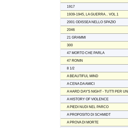
1917
1939-1945, LA GUERRA... VOL.1
2001 ODISSEA NELLO SPAZIO
2046
21 GRAMMI
300
47 MORTO CHE PARLA
47 RONIN
8 1/2
A BEAUTIFUL MIND
A CENA DA AMICI
A HARD DAY'S NIGHT - TUTTI PER U
A HISTORY OF VIOLENCE
A PIEDI NUDI NEL PARCO
A PROPOSITO DI SCHMIDT
A PROVA DI MORTE