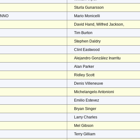
Sturla Gunarsson
ENNO
Mario Monicelli
David Hand, Wilfred Jackson,
Tim Burton
Stephen Daldry
Clint Eastwood
Alejandro González Inarritu
Alan Parker
Ridley Scott
Denis Villeneuve
Michelangelo Antonioni
Emilio Estevez
Bryan Singer
Larry Charles
Mel Gibson
Terry Gilliam