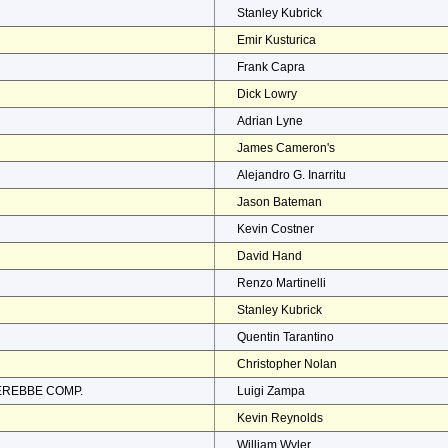
Stanley Kubrick
Emir Kusturica
Frank Capra
Dick Lowry
Adrian Lyne
James Cameron's
Alejandro G. Inarritu
Jason Bateman
Kevin Costner
David Hand
Renzo Martinelli
Stanley Kubrick
Quentin Tarantino
Christopher Nolan
EREBBE COMP.
Luigi Zampa
Kevin Reynolds
William Wyler