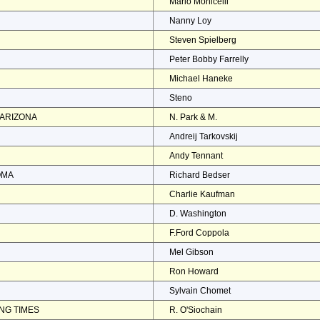
Mario Monicelli
Nanny Loy
Steven Spielberg
Peter Bobby Farrelly
Michael Haneke
Steno
 ARIZONA
N. Park & M.
Andreij Tarkovskij
Andy Tennant
OMA
Richard Bedser
Charlie Kaufman
D. Washington
F.Ford Coppola
Mel Gibson
Ron Howard
Sylvain Chomet
NG TIMES
R. O'Siochain