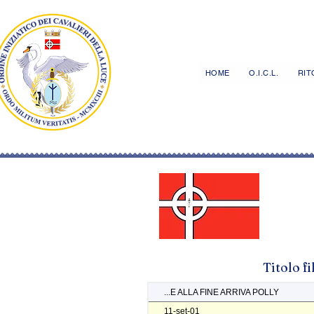
HOME
O.I.C.L.
RITO
Titolo f
...E ALLA FINE ARRIVA POLLY
11-set-01