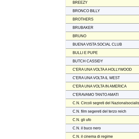
BREEZY
BRONCO BILLY
BROTHERS
BRUBAKER
BRUNO
BUENA VISTA SOCIAL CLUB
BULLI E PUPE
BUTCH CASSIDY
C'ERA UNA VOLTA A HOLLYWOOD
C'ERA UNA VOLTA IL WEST
C'ERA UNA VOLTA IN AMERICA
C'ERAVAMO TANTO AMATI
C.N. Circoli segreti del Nazionalsocial
C.N. film segereti del terzo reich
C.N. gli ufo
C.N. il buco nero
C.N. il cinema di regime