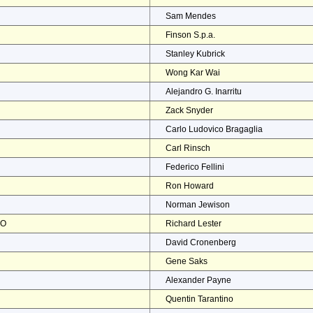
Sam Mendes
Finson S.p.a.
Stanley Kubrick
Wong Kar Wai
Alejandro G. Inarritu
Zack Snyder
Carlo Ludovico Bragaglia
Carl Rinsch
Federico Fellini
Ron Howard
Norman Jewison
NO
Richard Lester
David Cronenberg
Gene Saks
Alexander Payne
Quentin Tarantino