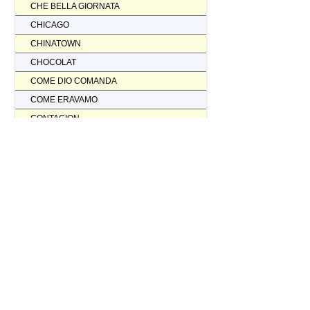
CHE BELLA GIORNATA
CHICAGO
CHINATOWN
CHOCOLAT
COME DIO COMANDA
COME ERAVAMO
CONTAGION
CORAGGIO... FATTI AMMAZZARE
CORDA TESA
CORIOLANUS
CORPORATION
CORVO ROSSO NON AVRAI IL MIO SCALPO
COSI' PARLO' BELLAVISTA
CRASH
CREED II
CREED NATO PER COMBATTERE
CRISTOFORO COLOMBO NON HA SCOPERTO L'AMERICA