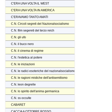
C'ERA UNA VOLTA IL WEST
C'ERA UNA VOLTA IN AMERICA
C'ERAVAMO TANTO AMATI
C.N. Circoli segreti del Nazionalsocialismo
C.N. film segereti del terzo reich
C.N. gli ufo
C.N. il buco nero
C.N. il cinema di regime
C.N. l'estetica al potere
C.N. le iniziazioni
C.N. le radici esoteriche del nazionalsocialismo
C.N. le ragioni mistiche dell'antisemitismo
C.N. leon degrelle
C.N. lo spirito dell'anima germanica
C.N. ss occulte
CABARET
CACCIA A OTTOBRE ROSSO