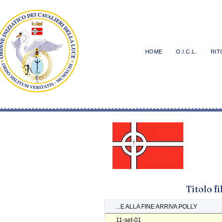
HOME
O.I.C.L.
RITO
Titolo f
...E ALLA FINE ARRIVA POLLY
11-set-01