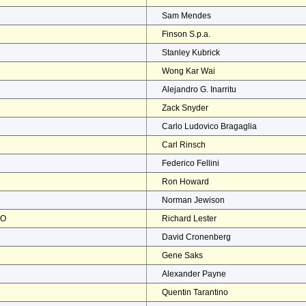
Sam Mendes
Finson S.p.a.
Stanley Kubrick
Wong Kar Wai
Alejandro G. Inarritu
Zack Snyder
Carlo Ludovico Bragaglia
Carl Rinsch
Federico Fellini
Ron Howard
Norman Jewison
NO
Richard Lester
David Cronenberg
Gene Saks
Alexander Payne
Quentin Tarantino