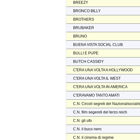
BREEZY
BRONCO BILLY
BROTHERS
BRUBAKER
BRUNO
BUENA VISTA SOCIAL CLUB
BULLI E PUPE
BUTCH CASSIDY
C'ERA UNA VOLTA A HOLLYWOOD
C'ERA UNA VOLTA IL WEST
C'ERA UNA VOLTA IN AMERICA
C'ERAVAMO TANTO AMATI
C.N. Circoli segreti del Nazionalsocial
C.N. film segereti del terzo reich
C.N. gli ufo
C.N. il buco nero
C.N. il cinema di regime