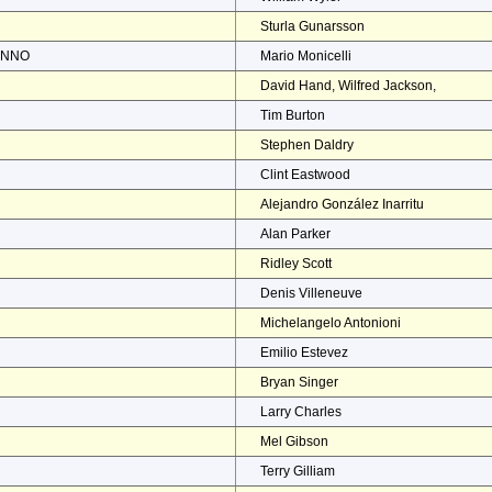
Sturla Gunarsson
ENNO
Mario Monicelli
David Hand, Wilfred Jackson,
Tim Burton
Stephen Daldry
Clint Eastwood
Alejandro González Inarritu
Alan Parker
Ridley Scott
Denis Villeneuve
Michelangelo Antonioni
Emilio Estevez
Bryan Singer
Larry Charles
Mel Gibson
Terry Gilliam