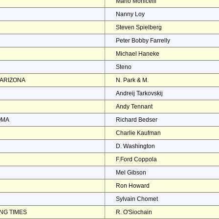
Mario Monicelli
Nanny Loy
Steven Spielberg
Peter Bobby Farrelly
Michael Haneke
Steno
 ARIZONA
N. Park & M.
Andreij Tarkovskij
Andy Tennant
OMA
Richard Bedser
Charlie Kaufman
D. Washington
F.Ford Coppola
Mel Gibson
Ron Howard
Sylvain Chomet
NG TIMES
R. O'Siochain