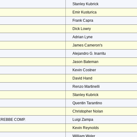
Stanley Kubrick
Emir Kusturica
Frank Capra
Dick Lowry
Adrian Lyne
James Cameron's
Alejandro G. Inarritu
Jason Bateman
Kevin Costner
David Hand
Renzo Martinelli
Stanley Kubrick
Quentin Tarantino
Christopher Nolan
EREBBE COMP.
Luigi Zampa
Kevin Reynolds
William Wyler