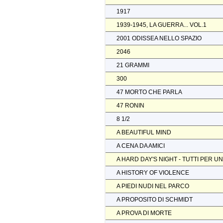
1917
1939-1945, LA GUERRA... VOL.1
2001 ODISSEA NELLO SPAZIO
2046
21 GRAMMI
300
47 MORTO CHE PARLA
47 RONIN
8 1/2
A BEAUTIFUL MIND
A CENA DA AMICI
A HARD DAY'S NIGHT - TUTTI PER U
A HISTORY OF VIOLENCE
A PIEDI NUDI NEL PARCO
A PROPOSITO DI SCHMIDT
A PROVA DI MORTE