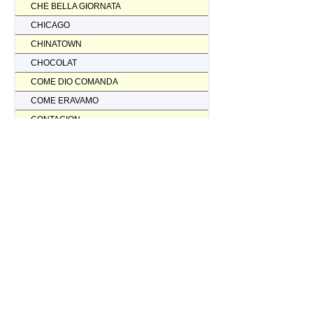
CHE BELLA GIORNATA
CHICAGO
CHINATOWN
CHOCOLAT
COME DIO COMANDA
COME ERAVAMO
CONTAGION
CORAGGIO... FATTI AMMAZZARE
CORDA TESA
CORIOLANUS
CORPORATION
CORVO ROSSO NON AVRAI IL MIO SCALPO
COSI' PARLO' BELLAVISTA
CRASH
CREED II
CREED NATO PER COMBATTERE
CRISTOFORO COLOMBO NON HA SCOPERTO L'AMERICA