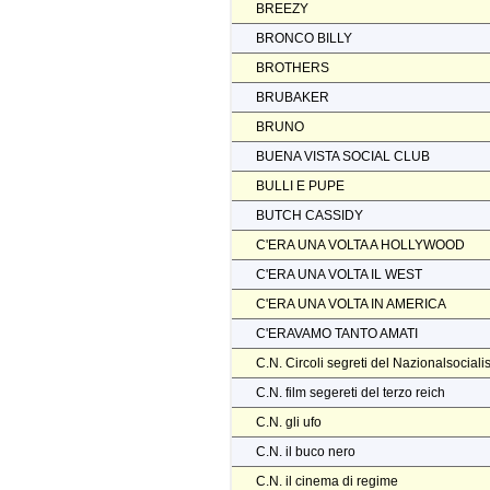
BREEZY
BRONCO BILLY
BROTHERS
BRUBAKER
BRUNO
BUENA VISTA SOCIAL CLUB
BULLI E PUPE
BUTCH CASSIDY
C'ERA UNA VOLTA A HOLLYWOOD
C'ERA UNA VOLTA IL WEST
C'ERA UNA VOLTA IN AMERICA
C'ERAVAMO TANTO AMATI
C.N. Circoli segreti del Nazionalsocial
C.N. film segereti del terzo reich
C.N. gli ufo
C.N. il buco nero
C.N. il cinema di regime