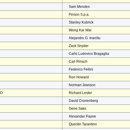
Sam Mendes
Finson S.p.a.
Stanley Kubrick
Wong Kar Wai
Alejandro G. Inarritu
Zack Snyder
Carlo Ludovico Bragaglia
Carl Rinsch
Federico Fellini
Ron Howard
Norman Jewison
NO
Richard Lester
David Cronenberg
Gene Saks
Alexander Payne
Quentin Tarantino