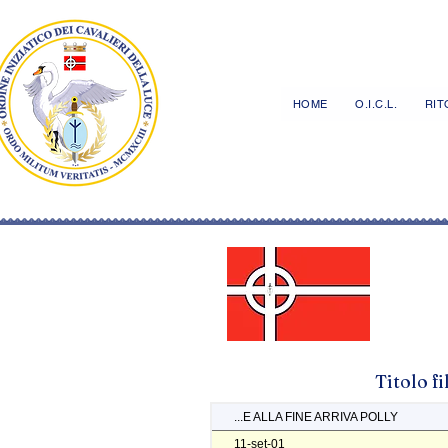
HOME
O.I.C.L.
RITO
Titolo f
...E ALLA FINE ARRIVA POLLY
11-set-01