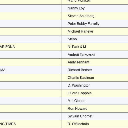
Mario Monicelli
Nanny Loy
Steven Spielberg
Peter Bobby Farrelly
Michael Haneke
Steno
 ARIZONA
N. Park & M.
Andreij Tarkovskij
Andy Tennant
OMA
Richard Bedser
Charlie Kaufman
D. Washington
F.Ford Coppola
Mel Gibson
Ron Howard
Sylvain Chomet
NG TIMES
R. O'Siochain