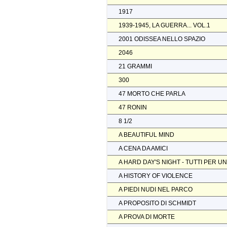
1917
1939-1945, LA GUERRA... VOL.1
2001 ODISSEA NELLO SPAZIO
2046
21 GRAMMI
300
47 MORTO CHE PARLA
47 RONIN
8 1/2
A BEAUTIFUL MIND
A CENA DA AMICI
A HARD DAY'S NIGHT - TUTTI PER U
A HISTORY OF VIOLENCE
A PIEDI NUDI NEL PARCO
A PROPOSITO DI SCHMIDT
A PROVA DI MORTE