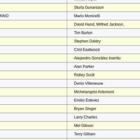
Sturla Gunarsson
ENNO
Mario Monicelli
David Hand, Wilfred Jackson,
Tim Burton
Stephen Daldry
Clint Eastwood
Alejandro González Inarritu
Alan Parker
Ridley Scott
Denis Villeneuve
Michelangelo Antonioni
Emilio Estevez
Bryan Singer
Larry Charles
Mel Gibson
Terry Gilliam