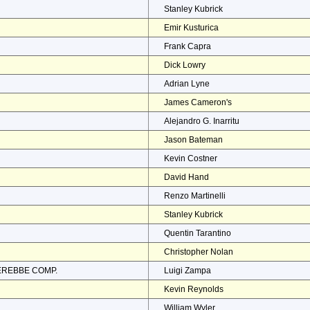
Stanley Kubrick
Emir Kusturica
Frank Capra
Dick Lowry
Adrian Lyne
James Cameron's
Alejandro G. Inarritu
Jason Bateman
Kevin Costner
David Hand
Renzo Martinelli
Stanley Kubrick
Quentin Tarantino
Christopher Nolan
EREBBE COMP.
Luigi Zampa
Kevin Reynolds
William Wyler