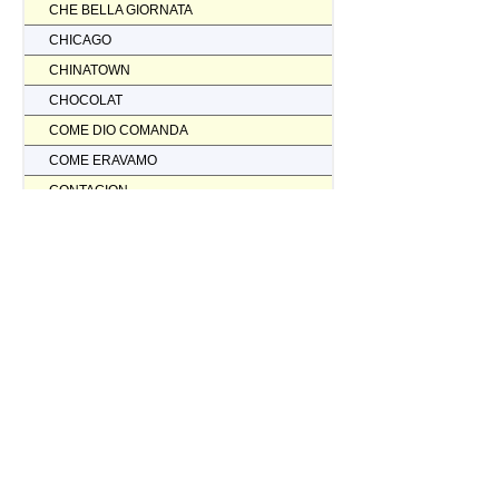
CHE BELLA GIORNATA
CHICAGO
CHINATOWN
CHOCOLAT
COME DIO COMANDA
COME ERAVAMO
CONTAGION
CORAGGIO... FATTI AMMAZZARE
CORDA TESA
CORIOLANUS
CORPORATION
CORVO ROSSO NON AVRAI IL MIO SCALPO
COSI' PARLO' BELLAVISTA
CRASH
CREED II
CREED NATO PER COMBATTERE
CRISTOFORO COLOMBO NON HA SCOPERTO L'AMERICA