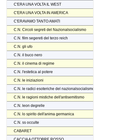
C'ERA UNA VOLTA IL WEST
C'ERA UNA VOLTA IN AMERICA
C'ERAVAMO TANTO AMATI
C.N. Circoli segreti del Nazionalsocialismo
C.N. film segereti del terzo reich
C.N. gli ufo
C.N. il buco nero
C.N. il cinema di regime
C.N. l'estetica al potere
C.N. le iniziazioni
C.N. le radici esoteriche del nazionalsocialismo
C.N. le ragioni mistiche dell'antisemitismo
C.N. leon degrelle
C.N. lo spirito dell'anima germanica
C.N. ss occulte
CABARET
CACCIA A OTTOBRE ROSSO