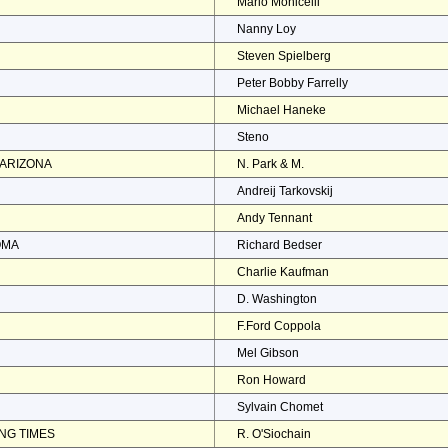
Mario Monicelli
Nanny Loy
Steven Spielberg
Peter Bobby Farrelly
Michael Haneke
Steno
 ARIZONA
N. Park & M.
Andreij Tarkovskij
Andy Tennant
OMA
Richard Bedser
Charlie Kaufman
D. Washington
F.Ford Coppola
Mel Gibson
Ron Howard
Sylvain Chomet
NG TIMES
R. O'Siochain