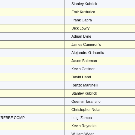
Stanley Kubrick
Emir Kusturica
Frank Capra
Dick Lowry
Adrian Lyne
James Cameron's
Alejandro G. Inarritu
Jason Bateman
Kevin Costner
David Hand
Renzo Martinelli
Stanley Kubrick
Quentin Tarantino
Christopher Nolan
EREBBE COMP.
Luigi Zampa
Kevin Reynolds
William Wyler