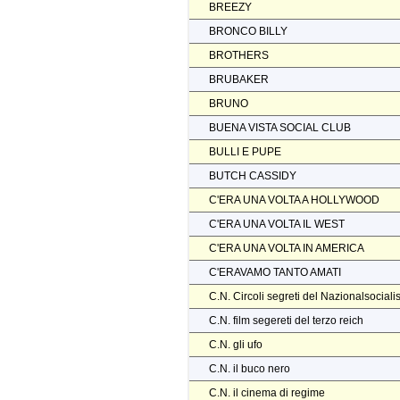
BREEZY
BRONCO BILLY
BROTHERS
BRUBAKER
BRUNO
BUENA VISTA SOCIAL CLUB
BULLI E PUPE
BUTCH CASSIDY
C'ERA UNA VOLTA A HOLLYWOOD
C'ERA UNA VOLTA IL WEST
C'ERA UNA VOLTA IN AMERICA
C'ERAVAMO TANTO AMATI
C.N. Circoli segreti del Nazionalsocial
C.N. film segereti del terzo reich
C.N. gli ufo
C.N. il buco nero
C.N. il cinema di regime