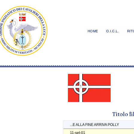
HOME
O.I.C.L.
RITO
Titolo f
...E ALLA FINE ARRIVA POLLY
11-set-01