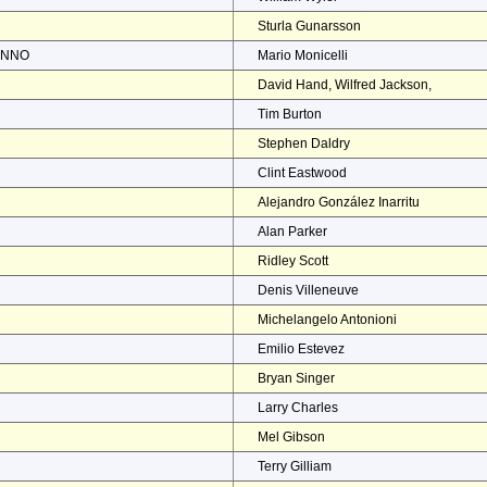
Sturla Gunarsson
ENNO
Mario Monicelli
David Hand, Wilfred Jackson,
Tim Burton
Stephen Daldry
Clint Eastwood
Alejandro González Inarritu
Alan Parker
Ridley Scott
Denis Villeneuve
Michelangelo Antonioni
Emilio Estevez
Bryan Singer
Larry Charles
Mel Gibson
Terry Gilliam