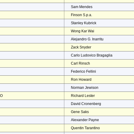
Sam Mendes
Finson S.p.a.
Stanley Kubrick
Wong Kar Wai
Alejandro G. Inarritu
Zack Snyder
Carlo Ludovico Bragaglia
Carl Rinsch
Federico Fellini
Ron Howard
Norman Jewison
NO
Richard Lester
David Cronenberg
Gene Saks
Alexander Payne
Quentin Tarantino