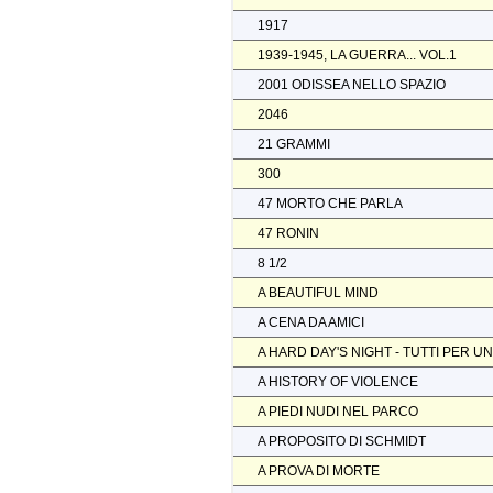
1917
1939-1945, LA GUERRA... VOL.1
2001 ODISSEA NELLO SPAZIO
2046
21 GRAMMI
300
47 MORTO CHE PARLA
47 RONIN
8 1/2
A BEAUTIFUL MIND
A CENA DA AMICI
A HARD DAY'S NIGHT - TUTTI PER U
A HISTORY OF VIOLENCE
A PIEDI NUDI NEL PARCO
A PROPOSITO DI SCHMIDT
A PROVA DI MORTE